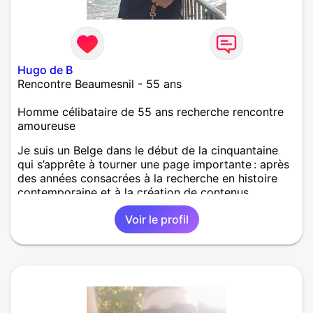
Hugo de B
Rencontre Beaumesnil - 55 ans
Homme célibataire de 55 ans recherche rencontre
amoureuse
Je suis un Belge dans le début de la cinquantaine
qui s’apprête à tourner une page importante : après
des années consacrées à la recherche en histoire
contemporaine et à la création de contenus
historiques, j’ai choisi de poser mes valises dans la
Voir le profil
région de Vire, où j’ai acquis une propriété dans
laquelle je m’installerai en septembre 2027. J’aime
les lieux qui ont une mémoire, les paysages qui
racontent quelque chose, les maisons qui ont une
âme. C’est ce que j’ai trouvé en Normandie, et c’est
là que j’ai envie de construire la suite. Dans la vie, je
suis quelqu’un de posé, curieux, fidèle à mes