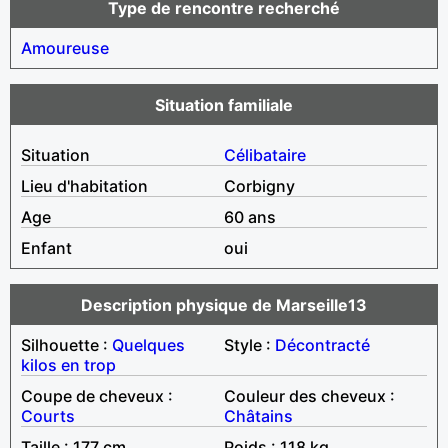
Type de rencontre recherché
Amoureuse
Situation familiale
Situation
Célibataire
Lieu d'habitation
Corbigny
Age
60 ans
Enfant
oui
Description physique de Marseille13
Silhouette :
Quelques
Style :
Décontracté
kilos en trop
Coupe de cheveux :
Couleur des cheveux :
Courts
Châtains
Taille : 177 cm
Poids : 118 kg