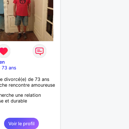
en
-
73 ans
 divorcé(e) de 73 ans
che rencontre amoureuse
herche une relation
se et durable
Voir le profil