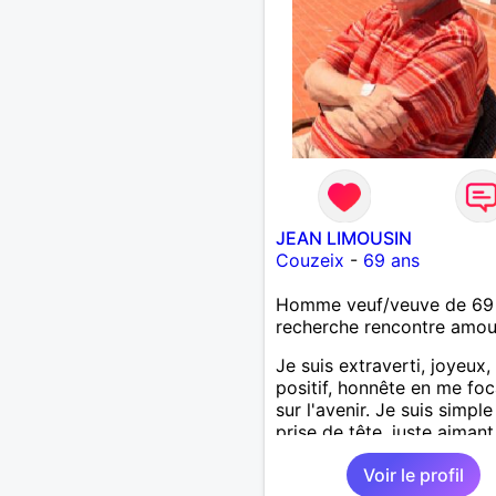
JEAN LIMOUSIN
Couzeix
-
69 ans
Homme veuf/veuve de 69
recherche rencontre amo
Je suis extraverti, joyeux,
positif, honnête en me foc
sur l'avenir. Je suis simpl
prise de tête, juste aimant 
Toujours en pensées posit
Voir le profil
heureux de vivre. Malgré