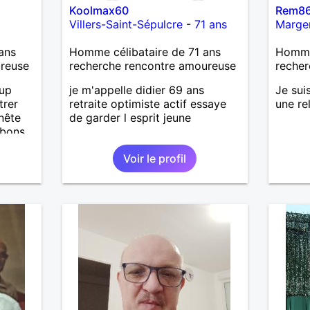
Koolmax60
Rem8
as
Villers-Saint-Sépulcre
-
71 ans
Marge
ne que
 n’y
ans
Homme célibataire de 71 ans
Homme 
ce et
ureuse
recherche rencontre amoureuse
recher
suis un
oup
je m'appelle didier 69 ans
Je sui
nsi
trer
retraite optimiste actif essaye
une re
aire
nête
de garder l esprit jeune
 bons
le
ter, se
e
Voir le profil
us le
.
me
iers
serai
uler,
père.
n
out
n
e