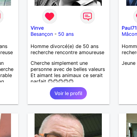
Vinve
Paul7
Besançon
-
50 ans
Mâco
ans
Homme divorcé(e) de 50 ans
Homme
ureuse
recherche rencontre amoureuse
recher
un
Cherche simplement une
Jeune 
herche
personne avec de belles valeurs
urable
Et aimant les animaux ce serait
ng
parfait 😊😊😊😊😊
eur de
Voir le profil
nner.