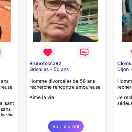
Brunotessa82
Clems
Grisolles
-
56 ans
Dijon
 ans
Homme divorcé(e) de 56 ans
Homme
ureuse
recherche rencontre amoureuse
recher
Aime la vie
Je rec
alisant
sérieu
e sans
la vie.
ives,
Voir le profil
 mon