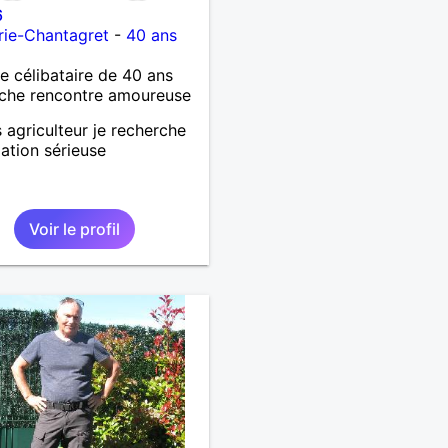
6
rie-Chantagret
-
40 ans
célibataire de 40 ans
che rencontre amoureuse
s agriculteur je recherche
lation sérieuse
Voir le profil