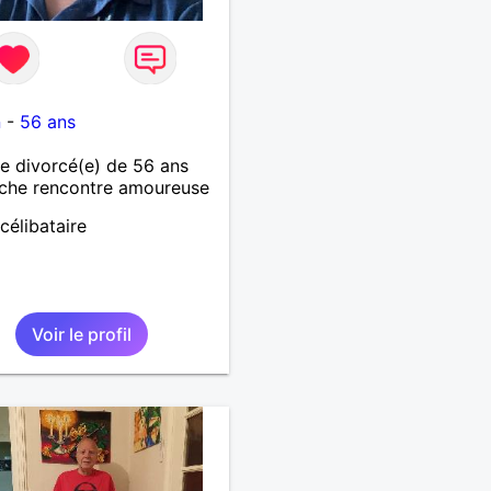
1
n
-
56 ans
 divorcé(e) de 56 ans
che rencontre amoureuse
célibataire
Voir le profil