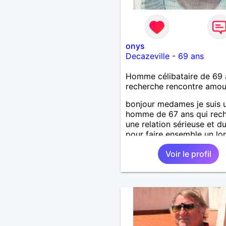
onys
Decazeville
-
69 ans
Homme célibataire de 69 
recherche rencontre amo
bonjour medames je suis 
homme de 67 ans qui rec
une relation sérieuse et d
pour faire ensemble un lo
chemin avec tout le bonh
Voir le profil
l'amour qu'on saura se do