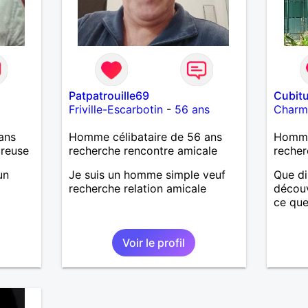
Patpatrouille69
Cubit
Friville-Escarbotin
-
56 ans
Charm
ans
Homme célibataire de 56 ans
Homme
ureuse
recherche rencontre amicale
recher
un
Je suis un homme simple veuf
Que di
recherche relation amicale
découv
ce que
Voir le profil