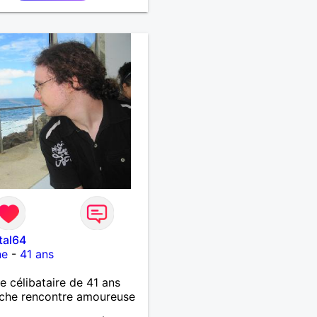
tal64
ne
-
41 ans
célibataire de 41 ans
che rencontre amoureuse