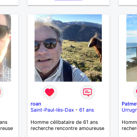
s
e vie
e
 par la
un
re,
ez pas
e ne me
niveau.
nt le
maire.
ue je
. En
 ne
s
roan
Patme
Saint-Paul-lès-Dax
-
61 ans
Urrug
ans
Homme célibataire de 61 ans
Homme 
ureuse
recherche rencontre amoureuse
recher