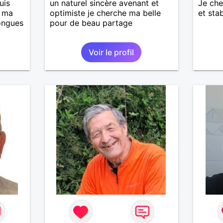
uis
un naturel sincère avenant et
Je che
, ma
optimiste je cherche ma belle
et sta
longues
pour de beau partage
Voir le profil
is
casser
reste
à mes
r en
ants.
e »
r,
’adore.
autant
bourré
 de
actère
hoses.