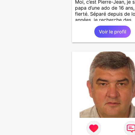
Moi, c’est Pierre-Jean, je s
papa d’une ado de 16 ans
fierté. Séparé depuis de 
années, je recherche des
affinités amicales afin de
Voir le profil
rompre une solitude parfo
difficile à gérer ainsi que 
le vague à l’âme. L’amitié 
extrêmement importante 
yeux mais peut se décline
des sentiments plus puiss
« Le temps fera son œuvr
disait Arthur Schopenhaue
philosophe allemand que j
J’aime discuter sans pour 
être trop locace. Je suis 
de qualités avec très peu
défauts. Je suis altruiste,
bienveillant, empathique,
attentionné, honnête,
respectueux, doux de car
et compréhensif : je laisse
« glisser » beaucoup de c