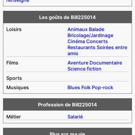
Les goûts de Bill225014
Loisirs
Animaux
Balade
Bricolage/Jardinage
Cinéma
Concerts
Restaurants
Soirées entre
amis
Films
Aventure
Documentaire
Science fiction
Sports
Musiques
Blues
Folk
Pop-rock
Profession de Bill225014
Métier
Salarié
Plus sur ma vie