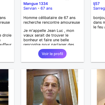
Mangue 1334
lj57
Servian
-
67 ans
Sarre
ans
Homme célibataire de 67 ans
bonjou
ureuse
recherche rencontre amoureuse
dans m
le feu
Je m'appelle Jean Luc , mon
 drole
vœux serait de trouver le
n
bonheur et faire une belle
auffeur
rencontre pour partager des
chat
beaux moments et de crée une
Voir le profil
relation saine , sérieuse et solide
, je suis ouvert et curieux de
tout