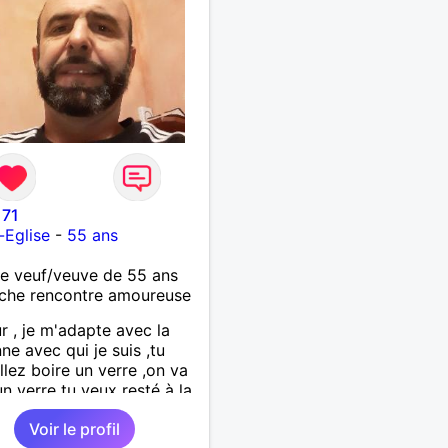
71
-Eglise
-
55 ans
 veuf/veuve de 55 ans
che rencontre amoureuse
r , je m'adapte avec la
ne avec qui je suis ,tu
llez boire un verre ,on va
un verre tu veux resté à la
 ,on reste
Voir le profil
'important c'est d'etre