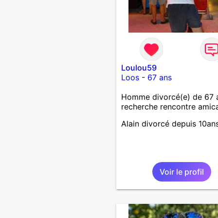
Loulou59
Loos
-
67 ans
Homme divorcé(e) de 67 
recherche rencontre amic
Alain divorcé depuis 10an
Voir le profil