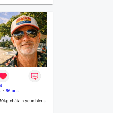
le .j'aime me balader ,
du sport , regarder des film
 au théatre etc et j'aime
ssus tous rire
4
s
-
66 ans
0kg châtain yeux bleus