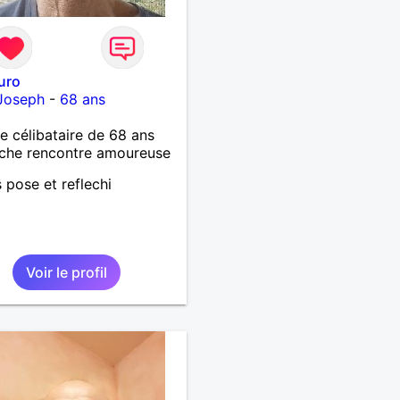
uro
-Joseph
-
68 ans
célibataire de 68 ans
che rencontre amoureuse
s pose et reflechi
Voir le profil