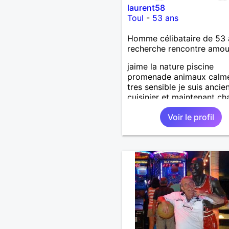
laurent58
Toul
-
53 ans
Homme célibataire de 53 
recherche rencontre amo
jaime la nature piscine
promenade animaux calme
tres sensible je suis ancie
cuisinier et maintenant ch
de bus jai un chien et un 
Voir le profil
recherche relation durable