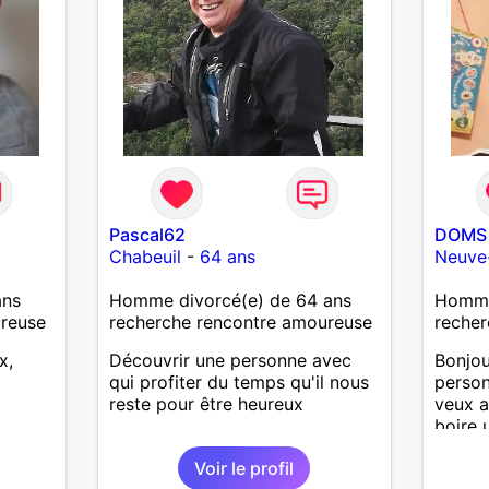
Pascal62
DOMS 
Chabeuil
-
64 ans
Neuve
ans
Homme divorcé(e) de 64 ans
Homme
ureuse
recherche rencontre amoureuse
recher
x,
Découvrir une personne avec
Bonjou
qui profiter du temps qu'il nous
person
reste pour être heureux
veux a
boire 
maison
Voir le profil
etc...l