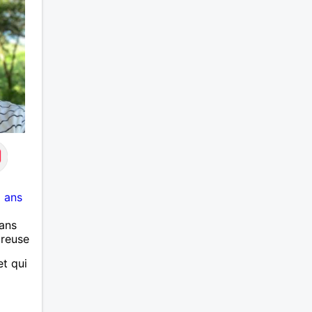
 ans
ans
ureuse
t qui