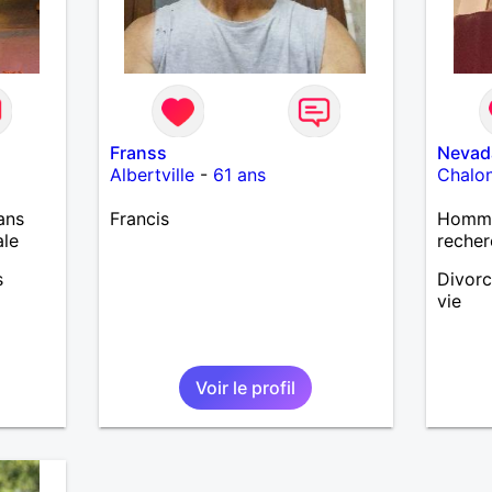
Franss
Nevad
Albertville
-
61 ans
Chalo
ans
Francis
Homme
ale
recher
s
Divorc
vie
Voir le profil