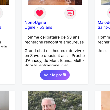
NonoUgine
Malod
s
Ugine
-
53 ans
Saint
Homme célibataire de 53 ans
Homme 
n
recherche rencontre amoureuse
recher
rtie.
Grand ch'ti mi, heureux de vivre
Je sui
en Savoie depuis 4 ans... Proche
d'Annecy, du Mont Blanc…Multi-
Sports, entrepreneur et
bénévole au Fort de Lestal
Voir le profil
73200 Marthod (Alt. 800m)…
Endroit "fabuleux" !…Enquêtes
et tu me trouveras !