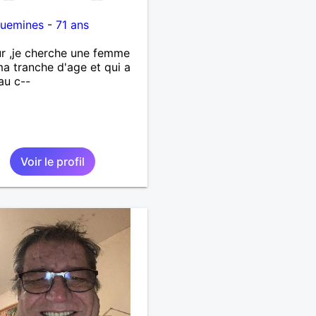
guemines
-
71 ans
r ,je cherche une femme
a tranche d'age et qui a
 au c--
Voir le profil