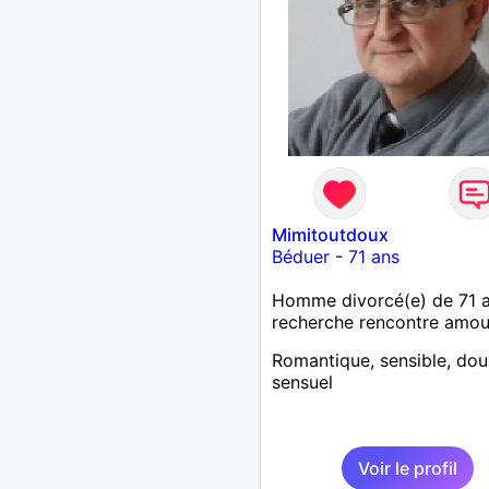
Mimitoutdoux
Béduer
-
71 ans
Homme divorcé(e) de 71 
recherche rencontre amo
Romantique, sensible, dou
sensuel
Voir le profil