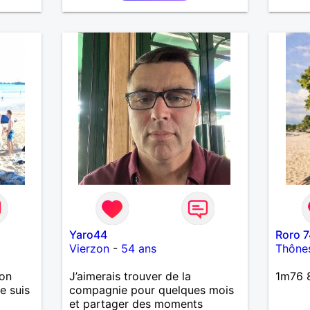
ensemb
faire 
, aller
par de
Yaro44
Roro 7
Vierzon
-
54 ans
Thône
ion
J’aimerais trouver de la
1m76 8
je suis
compagnie pour quelques mois
et partager des moments