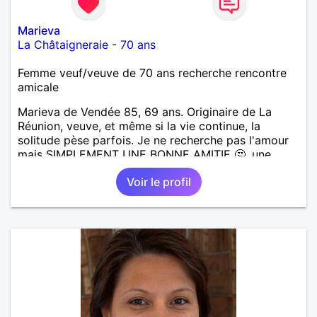
Marieva
La Châtaigneraie
-
70 ans
Femme veuf/veuve de 70 ans recherche rencontre
amicale
Marieva de Vendée 85, 69 ans. Originaire de La
Réunion, veuve, et même si la vie continue, la
solitude pèse parfois. Je ne recherche pas l'amour
mais SIMPLEMENT UNE BONNE AMITIE 🤔, une
présence, une oreille attentive, des échanges
Voir le profil
sincères et durables... Si tu es quelqu'un de
respectueux, gentil, sincère et que toi aussi tu
ressens le besoin de briser la solitude dans une
aventure amicale, alors n'hésite pas à m'écrire (si tu
habites la Vendée comme moi). A bientôt... peut-
être !