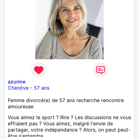
azurine
Chenôve
-
57 ans
Femme divorcé(e) de 57 ans recherche rencontre
amoureuse
Vous aimez le sport ? Rire ? Les discussions ne vous
effraient pas ? Vous aimez, malgré l'envie de
partager, votre indépendance ? Alors, on peut peut-
être s'entendre.