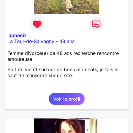
laphenix
La Tour-de-Salvagny
-
48 ans
Femme divorcé(e) de 48 ans recherche rencontre
amoureuse
Soif de vie et surtout de bons moments, je fais le
saut de m'inscrire sur ce site.
Voir le profil