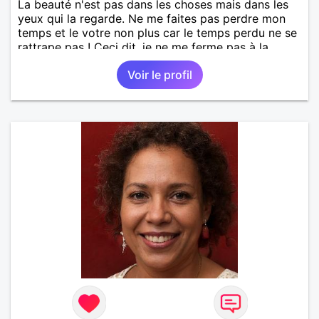
La beauté n'est pas dans les choses mais dans les
yeux qui la regarde. Ne me faites pas perdre mon
temps et le votre non plus car le temps perdu ne se
rattrape pas ! Ceci dit, je ne me ferme pas à la
réussite de trouver l'amour, c'est le but premier...
Voir le profil