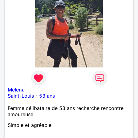
Melena
Saint-Louis
-
53 ans
Femme célibataire de 53 ans recherche rencontre
amoureuse
Simple et agréable