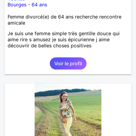
Bourges
-
64 ans
Femme divorcé(e) de 64 ans recherche rencontre
amicale
Je suis une femme simple très gentille douce qui
aime rire s amusez je suis épicurienne j aime
découvrir de belles choses positives
Voir le profil