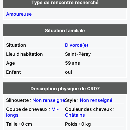
Type de rencontre recherché
Amoureuse
Situation familiale
Situation
Divorcé(e)
Lieu d'habitation
Saint-Péray
Age
59 ans
Enfant
oui
Description physique de CR07
Silhouette :
Non renseigné
Style :
Non renseigné
Coupe de cheveux :
Mi-
Couleur des cheveux :
longs
Châtains
Taille : 0 cm
Poids : 0 kg