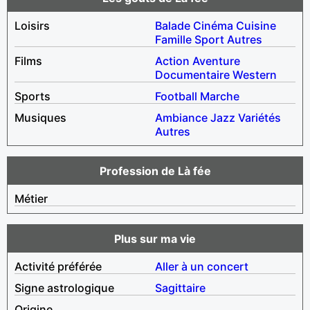
Loisirs
Balade
Cinéma
Cuisine
Famille
Sport
Autres
Films
Action
Aventure
Documentaire
Western
Sports
Football
Marche
Musiques
Ambiance
Jazz
Variétés
Autres
Profession de Là fée
Métier
Plus sur ma vie
Activité préférée
Aller à un concert
Signe astrologique
Sagittaire
Origine