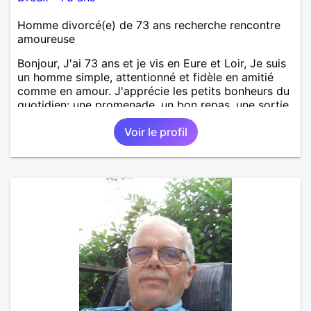
Homme divorcé(e) de 73 ans recherche rencontre
amoureuse
Bonjour, J'ai 73 ans et je vis en Eure et Loir, Je suis
un homme simple, attentionné et fidèle en amitié
comme en amour. J'apprécie les petits bonheurs du
quotidien; une promenade, un bon repas, une sortie,
une discision agréable ou un moment de détente à
Voir le profil
deux. Je souhaite rencontrer une femme douce,
honnête et bienveillante, avec qui partager des
moments de complicité, de rire et de confiance. Je
crois qu'une belle relation commence souvent par
une belle amitié et qu'il n'est jamais trop tard pour
écrire une nouvelle histoire. Si vous aimez les
échanges sincères, les valeurs de respect et de
simplicité, nous pourrions faire connaissance autour
d'un café suivi d'une balade, sans précipitation et
laisser le temps faire le reste. Au plaisir de vous lire.