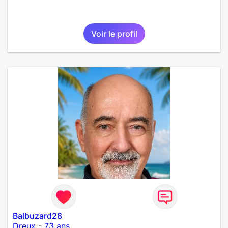
Voir le profil
Balbuzard28
Dreux
-
73 ans