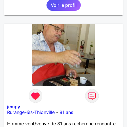
Voir le profil
jempy
Rurange-lès-Thionville
-
81 ans
Homme veuf/veuve de 81 ans recherche rencontre