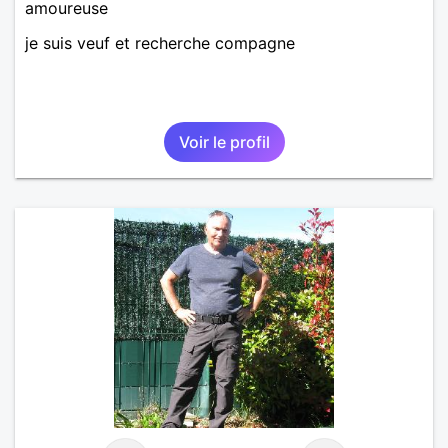
amoureuse
je suis veuf et recherche compagne
Voir le profil