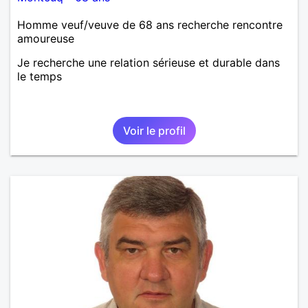
Homme veuf/veuve de 68 ans recherche rencontre
amoureuse
Je recherche une relation sérieuse et durable dans
le temps
Voir le profil