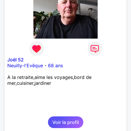
Joël 52
Neuilly-l'Evêque
-
68 ans
A la retraite,aime les voyages,bord de
mer,cuisiner,jardiner
Voir le profil