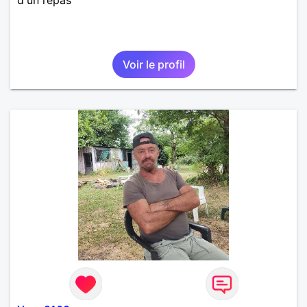
Voir le profil