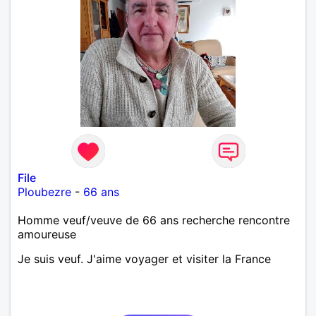
File
Ploubezre
-
66 ans
Homme veuf/veuve de 66 ans recherche rencontre
amoureuse
Je suis veuf. J'aime voyager et visiter la France