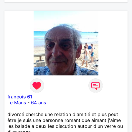
françois 61
Le Mans
-
64 ans
divorcé cherche une relation d'amitié et plus peut
être je suis une personne romantique aimant j'aime
les balade a deux les discution autour d'un verre ou
d'un repas