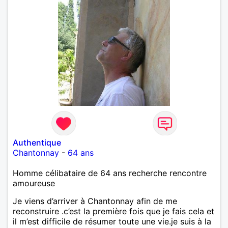
Authentique
Chantonnay
-
64 ans
Homme célibataire de 64 ans recherche rencontre
amoureuse
Je viens d’arriver à Chantonnay afin de me
reconstruire .c’est la première fois que je fais cela et
il m’est difficile de résumer toute une vie.je suis à la