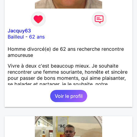
Jacquy63
Bailleul
-
62 ans
Homme divorcé(e) de 62 ans recherche rencontre
amoureuse
Vivre à deux c'est beaucoup mieux. Je souhaite
rencontrer une femme souriante, honnête et sincère
pour passer de bons moments, qui aime plaisanter,
se balader et partager, je le souhaite, notre
complicité. J'aime beaucoup les chantiers de
Voir le profil
randonnée pour se défouler, se relaxer, se détendre
et finalement prendre du bon temps. C'est difficile
de tout dire en quelques lignes. En revanche, vous
pouvez me contacter pour avoir plus
d'informations. A bientôt