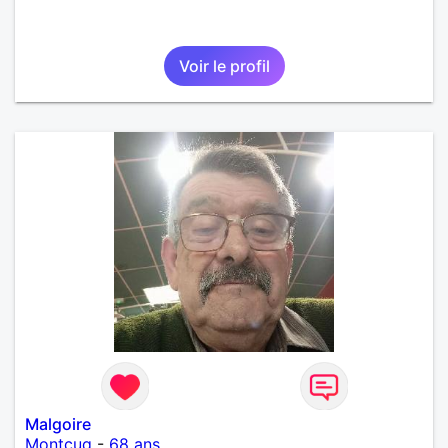
Voir le profil
Malgoire
Montcuq
-
68 ans