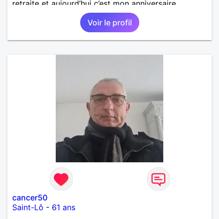
retraite et aujourd’hui c’est mon anniversaire
!J’aimerais rencontrer quelqu’un qui partage les
Voir le profil
mêmes valeurs qui font de quelqu’un un être humain
cancer50
Saint-Lô
-
61 ans