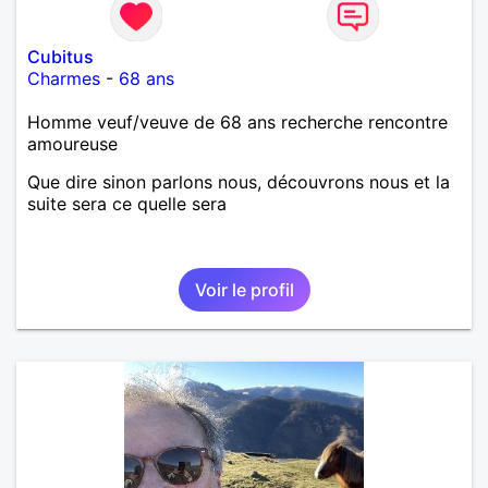
Cubitus
Charmes
-
68 ans
Homme veuf/veuve de 68 ans recherche rencontre
amoureuse
Que dire sinon parlons nous, découvrons nous et la
suite sera ce quelle sera
Voir le profil