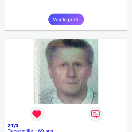
Voir le profil
onys
Decazeville
-
69 ans