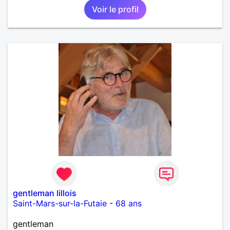
Voir le profil
gentleman lillois
Saint-Mars-sur-la-Futaie
-
68 ans
gentleman