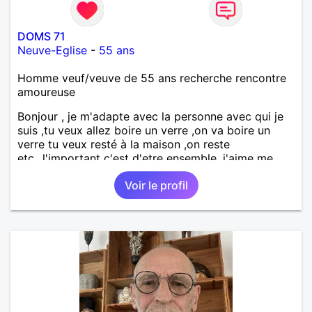
DOMS 71
Neuve-Eglise
-
55 ans
Homme veuf/veuve de 55 ans recherche rencontre
amoureuse
Bonjour , je m'adapte avec la personne avec qui je
suis ,tu veux allez boire un verre ,on va boire un
verre tu veux resté à la maison ,on reste
etc...l'important c'est d'etre ensemble .j'aime me
balader , faire du sport , regarder des film , aller au
Voir le profil
théatre etc et j'aime par dessus tous rire