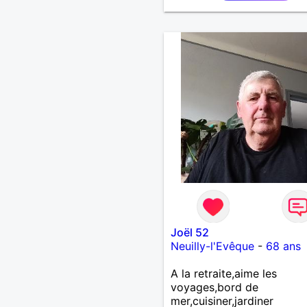
Joël 52
Neuilly-l'Evêque
-
68 ans
A la retraite,aime les
voyages,bord de
mer,cuisiner,jardiner