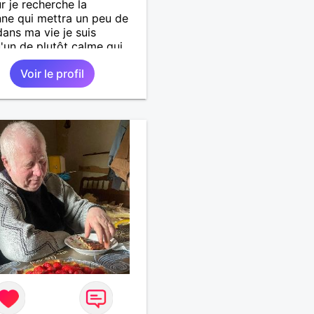
r je recherche la
ne qui mettra un peu de
 dans ma vie je suis
'un de plutôt calme qui
es choses simples sans
Voir le profil
de tête, simplement
er de belles choses avec
rsonne qui me ressemble