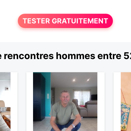
TESTER GRATUITEMENT
 rencontres hommes entre 52