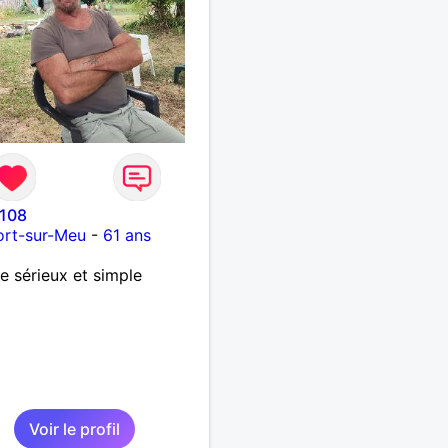
108
ort-sur-Meu
-
61 ans
 sérieux et simple
Voir le profil