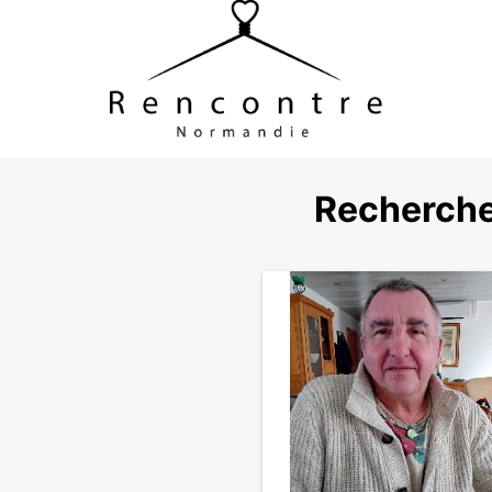
Recherche