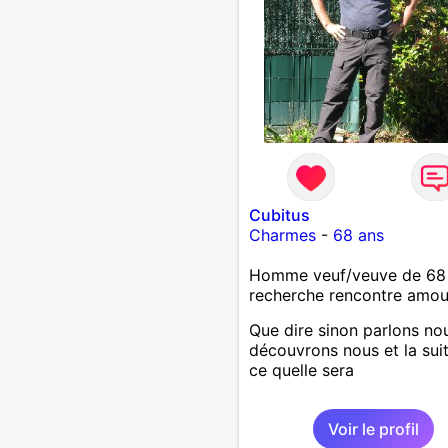
Cubitus
Charmes
-
68 ans
Homme veuf/veuve de 68
recherche rencontre amo
Que dire sinon parlons no
découvrons nous et la sui
ce quelle sera
Voir le profil