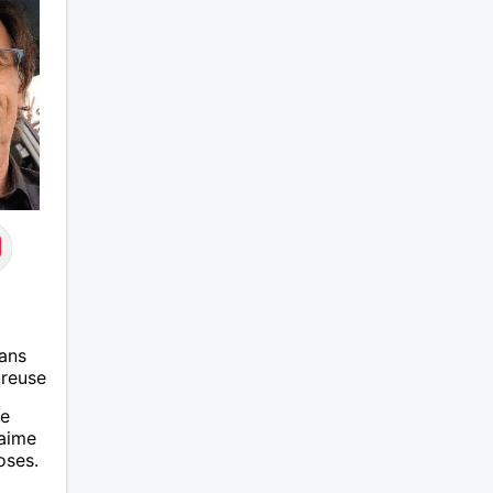
finale
temps.
dire e
revan
contac
d'info
ans
ureuse
me
 aime
oses.