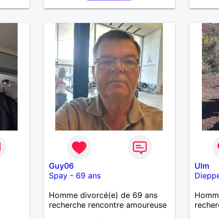
Guy06
Ulm
Spay
-
69 ans
Diepp
Homme divorcé(e) de 69 ans
Homme
recherche rencontre amoureuse
recher