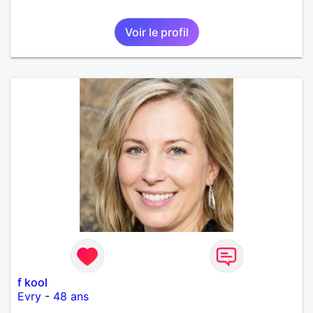
Voir le profil
f kool
Evry
-
48 ans