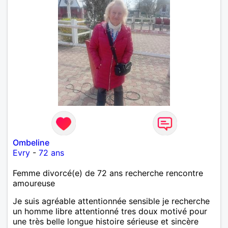
Ombeline
Evry
-
72 ans
Femme divorcé(e) de 72 ans recherche rencontre
amoureuse
Je suis agréable attentionnée sensible je recherche
un homme libre attentionné tres doux motivé pour
une très belle longue histoire sérieuse et sincère