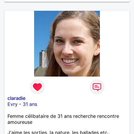
claradie
Evry
-
31 ans
Femme célibataire de 31 ans recherche rencontre
amoureuse
J'aime les sorties, la nature, les ballades etc..