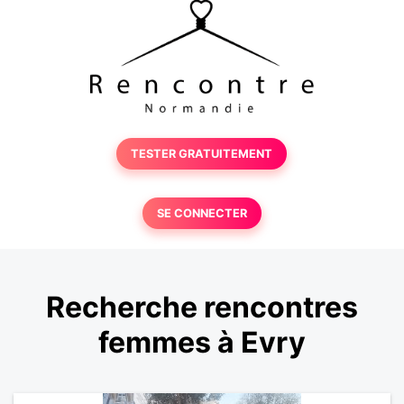
TESTER GRATUITEMENT
SE CONNECTER
Recherche rencontres
femmes à Evry