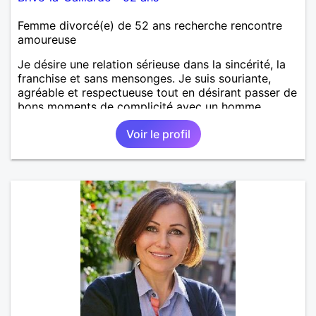
Femme divorcé(e) de 52 ans recherche rencontre
amoureuse
Je désire une relation sérieuse dans la sincérité, la
franchise et sans mensonges. Je suis souriante,
agréable et respectueuse tout en désirant passer de
bons moments de complicité avec un homme
voulant aller dans la même direction que moi.
Voir le profil