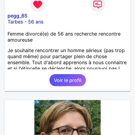
pegg_65
Tarbes
-
56 ans
Femme divorcé(e) de 56 ans recherche rencontre
amoureuse
Je souhaite rencontrer un homme sérieux (pas trop
quand même) pour partager plein de chose
ensemble. Tout d'abord apprenons à nous connaitre
et si l'étincelle se déclenche, alors pourquoi pas !
Voir le profil