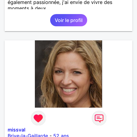
également passionnée, j'ai envie de vivre des
moments à deux.
Voir le profil
missval
Brive-la-Gaillarde
-
52 ans