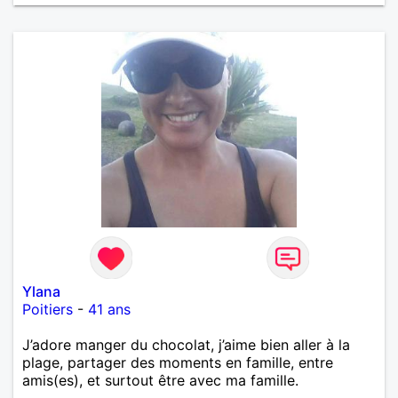
Ylana
Poitiers
-
41 ans
J’adore manger du chocolat, j’aime bien aller à la
plage, partager des moments en famille, entre
amis(es), et surtout être avec ma famille.