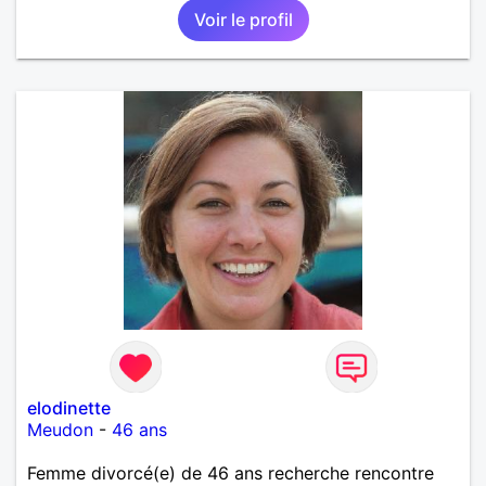
Voir le profil
elodinette
Meudon
-
46 ans
Femme divorcé(e) de 46 ans recherche rencontre