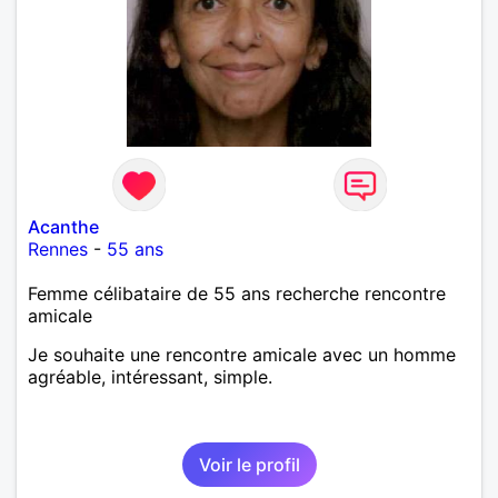
Acanthe
Rennes
-
55 ans
Femme célibataire de 55 ans recherche rencontre
amicale
Je souhaite une rencontre amicale avec un homme
agréable, intéressant, simple.
Voir le profil