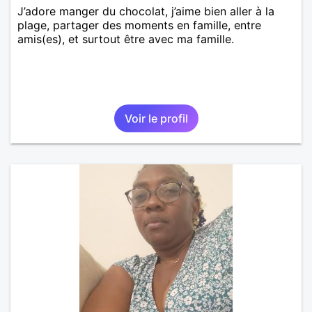
J’adore manger du chocolat, j’aime bien aller à la
plage, partager des moments en famille, entre
amis(es), et surtout être avec ma famille.
Voir le profil