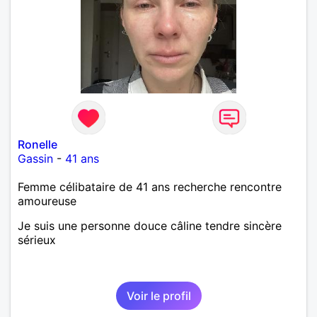
Ronelle
Gassin
-
41 ans
Femme célibataire de 41 ans recherche rencontre
amoureuse
Je suis une personne douce câline tendre sincère
sérieux
Voir le profil