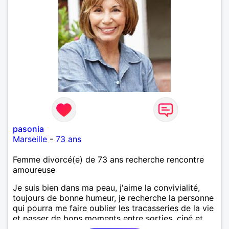
pasonia
Marseille
-
73 ans
Femme divorcé(e) de 73 ans recherche rencontre
amoureuse
Je suis bien dans ma peau, j'aime la convivialité,
toujours de bonne humeur, je recherche la personne
qui pourra me faire oublier les tracasseries de la vie
et passer de bons moments entre sorties, ciné et
bien d'autres choses encore, à bientôt j'espère.