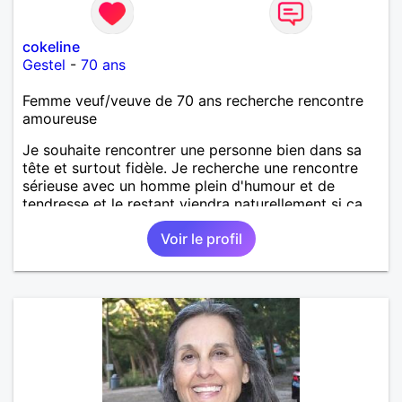
cokeline
Gestel
-
70 ans
Femme veuf/veuve de 70 ans recherche rencontre
amoureuse
Je souhaite rencontrer une personne bien dans sa
tête et surtout fidèle. Je recherche une rencontre
sérieuse avec un homme plein d'humour et de
tendresse et le restant viendra naturellement si ça
doit le faire.
Voir le profil