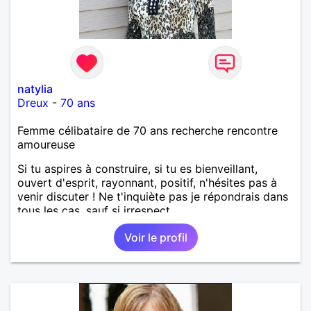
natylia
Dreux
-
70 ans
Femme célibataire de 70 ans recherche rencontre
amoureuse
Si tu aspires à construire, si tu es bienveillant,
ouvert d'esprit, rayonnant, positif, n'hésites pas à
venir discuter ! Ne t'inquiète pas je répondrais dans
tous les cas, sauf si irrespect.
Voir le profil